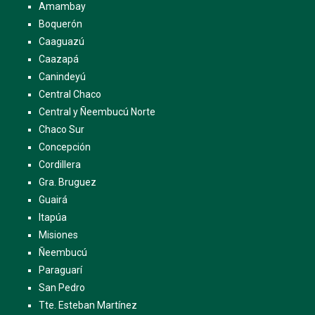
Amambay
Boquerón
Caaguazú
Caazapá
Canindeyú
Central Chaco
Central y Ñeembucú Norte
Chaco Sur
Concepción
Cordillera
Gra. Bruguez
Guairá
Itapúa
Misiones
Ñeembucú
Paraguarí
San Pedro
Tte. Esteban Martínez