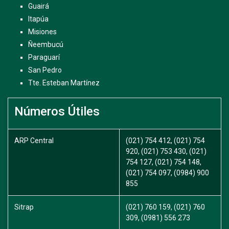
Guairá
Itapúa
Misiones
Ñeembucú
Paraguarí
San Pedro
Tte. Esteban Martínez
Números Útiles
ARP Central
(021) 754 412, (021) 754
920, (021) 753 430, (021)
754 127, (021) 754 148,
(021) 754 097, (0984) 900
855
Sitrap
(021) 760 159, (021) 760
309, (0981) 556 273