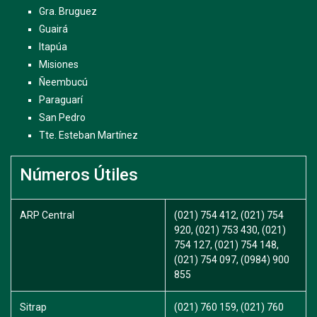
Gra. Bruguez
Guairá
Itapúa
Misiones
Ñeembucú
Paraguarí
San Pedro
Tte. Esteban Martínez
Números Útiles
ARP Central
(021) 754 412, (021) 754
920, (021) 753 430, (021)
754 127, (021) 754 148,
(021) 754 097, (0984) 900
855
Sitrap
(021) 760 159, (021) 760